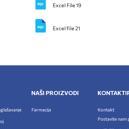
Excel File 19
Excel file 21
NAŠI PROIZVODI
KONTAKTI
glašavanje
Farmacija
Kontakt
Postavite nam p
voj