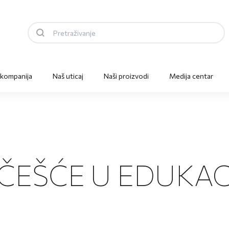
 kompanija
Naš uticaj
Naši proizvodi
Medija centar
ČEŠĆE U EDUKACI