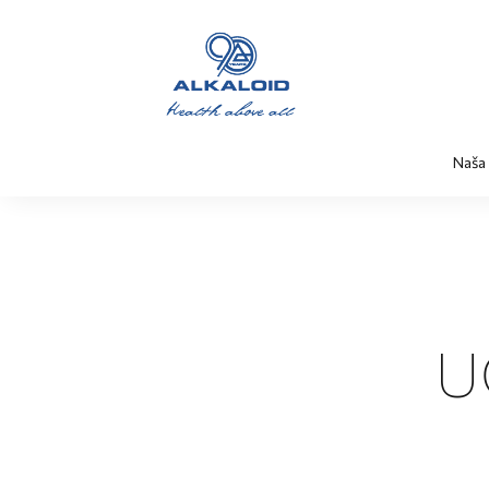
Naša
U