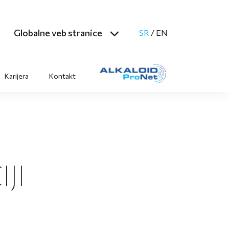
Globalne veb stranice
SR
/
EN
Karijera
Kontakt
JI