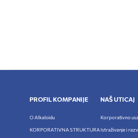
PROFIL KOMPАNIJE
NAŠ UTICAJ
O Alkaloidu
Korporativno usa
KORPORATIVNA STRUKTURA
Istraživanje i raz