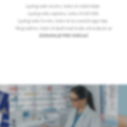
Ljudi grade visoko, kako bi videli dalje.
Ljudi grade zajedno, kako bi bili bliži.
Ljudi grade čvrsto, kako bi se osećali sigurnije.
Mi gradimo, kako bi ljudi imali bolje zdravlje jer je
ZDRAVLJE PRE SVEGA!