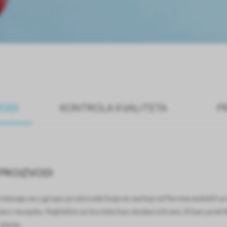
VODI
KONTROLA KVALITETA
P
I PROIZVODI
vrstavaju se u grupu proizvoda koja se sastoji od farmaceutskih p
 recepta. Najčešće se koriste kao dodaci ishrani, ili kao podršk
stanja.