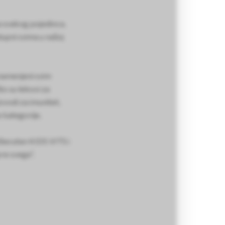
ja svakog pojedinca.
upni svima u našoj
 namenjeni svim
to su lekovi za
zvodi za imunitet,
e kategorije.
 Becutan KIDS VITS i
re svega“.