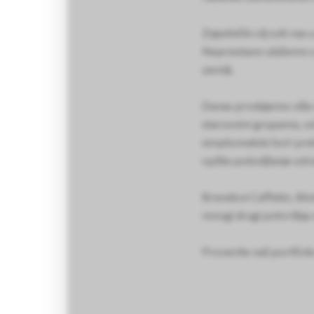
Zajednički cilj svih na
Neprestano ulažemo u k
zemlji.
Danas prodajemo više o
starosnim grupama, od n
simptomatski bol i pre
opšte poboljšanje zdrav
Brendovi Caffetin, Blo
mnogi drugi potvrđuju
Proverite naš portfolio