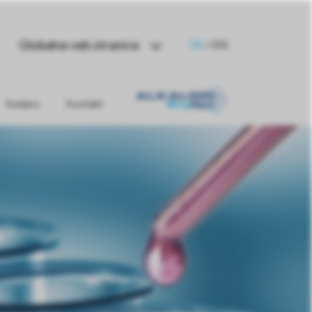
Globalne veb stranice
SR
/
EN
Karijera
Kontakt