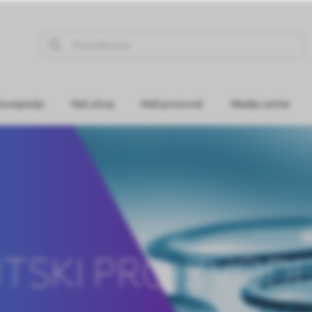
 kompanija
Naš uticaj
Naši proizvodi
Medija centar
SKI PROIZVODI