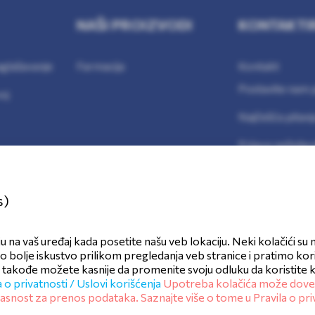
NAŠI PROIZVODI
KONTAKTI
glašavanje
Farmacija
Kontakt
Postavite nam p
voj
Najčešća pitanj
Prijava neželjen
s)
aju na vaš uređaj kada posetite našu veb lokaciju. Neki kolačići su 
 bolje iskustvo prilikom pregledanja veb stranice i pratimo korišc
ćenja
Politika kolačića
 takođe možete kasnije da promenite svoju odluku da koristite kol
a o privatnosti /
Uslovi korišćenja
Upotreba kolačića može dove
asnost za prenos podataka. Saznajte više o tome u
Pravila o pri