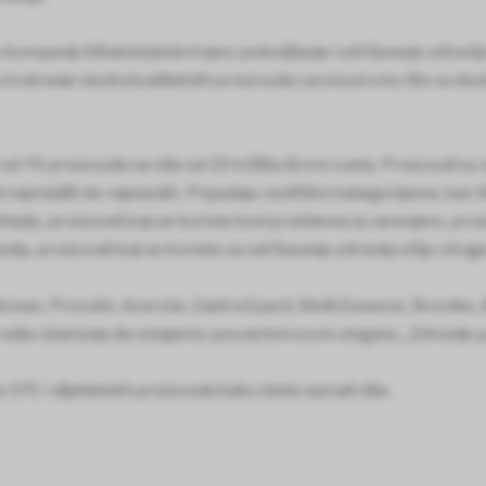
s u kompaniji Alkaloid jeste trajno poboljšanje i održavanje zdravl
reiranje visokokvalitetnih proizvoda i ponosni smo što su dost
d 70 proizvoda na više od 20 tržišta širom sveta. Proizvodi su
ajmlađih do najstarijih. Pripadaju različitim kategorijama, kao š
hladu, proizvodi koji se koriste kod problema sa varenjem, proi
lja, proizvodi koji se koriste za održavanje zdravlja očiju i drug
kmax, Proculin, Acerola, GastroGuard, Multi Еssence, Bronles,
 naše obećanje da ostajemo posvećeni svom sloganu „Zdravlje p
 OTC i dijetetskih proizvoda kako biste saznali više.