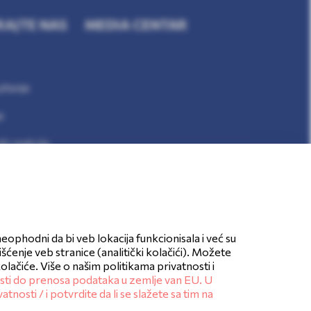
RAJTE NAS
MEDIA CENTAR
itanje
a
ih reakcija
Pratite nas
neophodni da bi veb lokacija funkcionisala i već su
́enje veb stranice (analitički kolačići). Možete
ačiće. Više o našim politikama privatnosti i
sti do prenosa podataka u zemlje van EU. U
vatnosti /
i potvrdite da li se slažete sa tim na