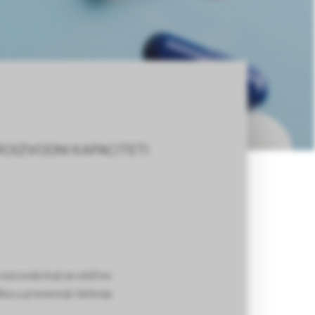
ROIZVODNI KAPACITETI
roizvoda koji se obično
a u prevenciji i lečenju