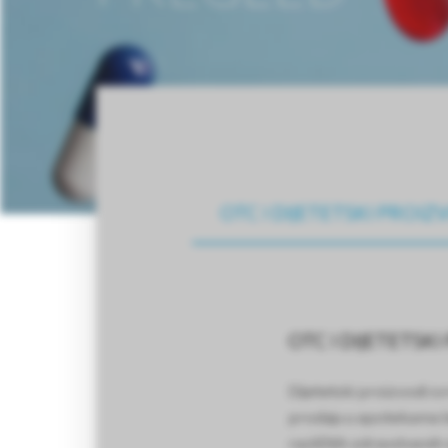
OTC I DIJETETSKI PROIZ
OTC I DIJETETSK
Dijetetski proizvodi s
prodaju u apotekama bez
različitih zdravstvenih 